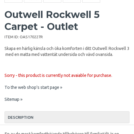
Outwell Rockwell 5
Carpet - Outlet
ITEM ID:
OAS170227R
Skapa en härlig känsla och öka komforten i ditt Outwell Rockwell 3
med en matta med vattentät undersida och vävd ovansida.
Sorry - this product is currently not avaiable for purchase.
To the web shop's start page »
Sitemap »
DESCRIPTION
En av de mest komforthöjande tillbehören till familjetält är en