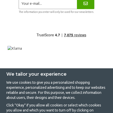
The information you enter will only be used for our newsletters.
We tailor your experience
We use cookies to give you a personalized shopping
experience, personalized advertising and to keep our websites
GetCamping - Your shop for camping
reliable and secure. For this purpose, we collect information
about users, their designs and their devices.
and outdoor life
Click "Okay" if you allow all cookies or select which cookies
Camping can be either a lifestyle or a way of gathering the family for a
you allow and which you want to turn off by clicking on
joint adventure. No matter what category you belong to, you will find