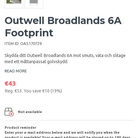
Outwell Broadlands 6A
Footprint
ITEM ID:
OAS170729
Skydda ditt Outwell Broadlands 6A mot smuts, väta och slitage
med ett måttanpassat golvskydd.
READ MORE
€43
Reg.
€53
. You save
€10
(
19
%)
Not available
Product reminder
Enter your e-mail address below and we will notify you when the
product is available! Your e-mail address will be stored up to 180 days.