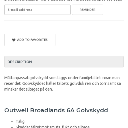
REMINDER
ADD TO FAVORITES
DESCRIPTION
Måttanpassat golvskydd som läggs under familjetältet innan man
reser det. Golvskyddet håller tältets golvduk ren och torr samt så
minskar det slitaget på den.
Outwell Broadlands 6A Golvskydd
Tålig
Skyddar tältet mot smuts, fukt och slitage