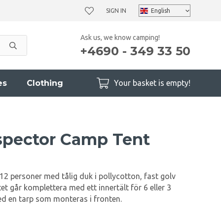
SIGN IN
Ask us, we know camping!
+4690 - 349 33 50
es
Clothing
Your basket is empty!
spector Camp Tent
l 12 personer med tålig duk i pollycotton, fast golv
tet går komplettera med ett innertält för 6 eller 3
ed en tarp som monteras i fronten.