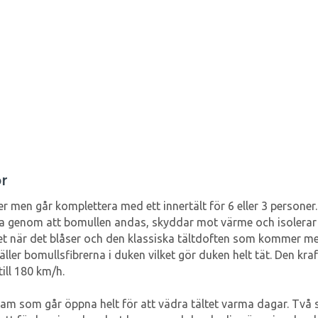
r
r men går komplettera med ett innertält för 6 eller 3 persone
tta genom att bomullen andas, skyddar mot värme och isolerar 
slet när det blåser och den klassiska tältdoften som kommer m
ller bomullsfibrerna i duken vilket gör duken helt tät. Den kra
till 180 km/h.
fram som går öppna helt för att vädra tältet varma dagar. Två