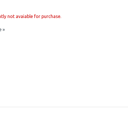
ntly not avaiable for purchase.
e »