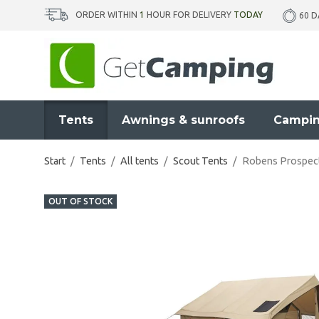
ORDER WITHIN
1
HOUR FOR DELIVERY
TODAY
60 D
Tents
Awnings & sunroofs
Campin
Start
/
Tents
/
All tents
/
Scout Tents
/
Robens Prospec
OUT OF STOCK