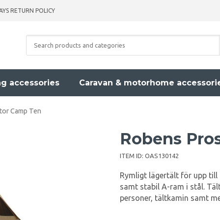
AYS RETURN POLICY
g accessories
Caravan & motorhome accessori
tor Camp Ten
Robens Pro
ITEM ID:
OAS130142
Rymligt lägertält för upp til
samt stabil A-ram i stål. Täl
personer, tältkamin samt m