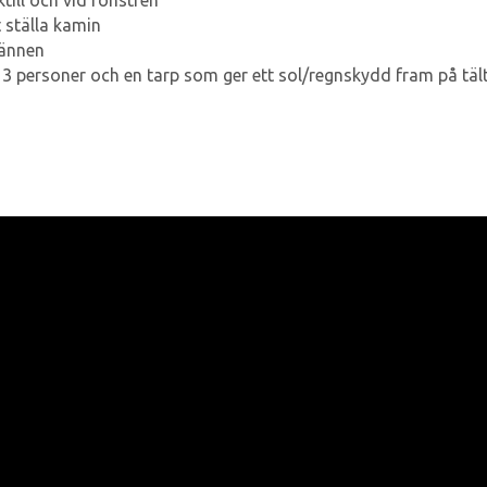
till och vid fönstren
 ställa kamin
pännen
r 3 personer och en tarp som ger ett sol/regnskydd fram på täl