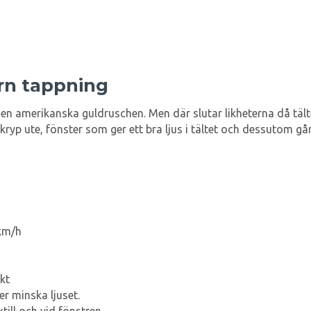
rn tappning
 den amerikanska guldruschen. Men där slutar likheterna då täl
småkryp ute, fönster som ger ett bra ljus i tältet och dessutom
 km/h
ikt
er minska ljuset.