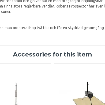
erett för kamin och golvet har en med dragkedjor öppningsbar l
stren finns stora reglerbara ventiler. Robens Prospector har äv
ersoner.
an man montera ihop två tält och får en skyddad genomgång m
Accessories for this item