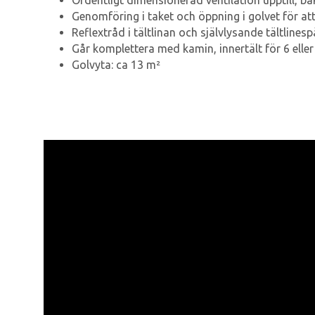
Ordentligt dimensionerad ventilation upptill, bak
Genomföring i taket och öppning i golvet för att
Reflextråd i tältlinan och självlysande tältlines
Går komplettera med kamin, innertält för 6 elle
Golvyta: ca 13 m²