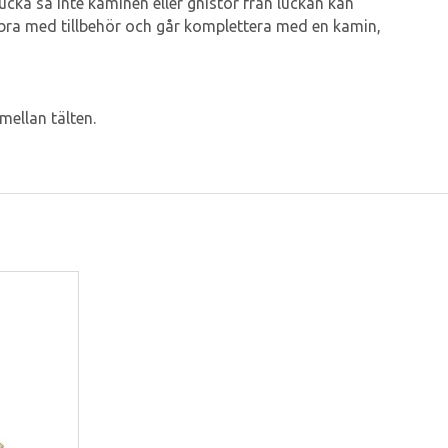
ucka så inte kaminen eller gnistor från luckan kan
en bra med tillbehör och går komplettera med en kamin,
ellan tälten.