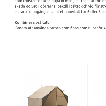
som fönster för att släppa in mer ljus. Taket är förb
skada golvet. I dörrarna, baktill i tältet och vid fön
en tarp för ingången samt ett innertält för 6 eller 3 p
Kombinera två tält
Genom att använda tarpen som finns som tillbehör k