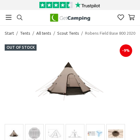
Start
/
Tents
/
All tents
/
Scout Tents
/
Robens Field Base 800 2020
OUT OF STOCK
-9%