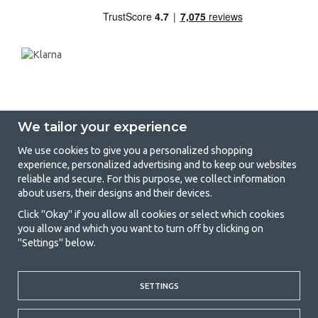
We tailor your experience
We use cookies to give you a personalized shopping
experience, personalized advertising and to keep our websites
GetCamping - Your shop for camping
reliable and secure. For this purpose, we collect information
about users, their designs and their devices.
and outdoor life
Click "Okay" if you allow all cookies or select which cookies
Camping can be either a lifestyle or a way of gathering the family for a
you allow and which you want to turn off by clicking on
joint adventure. No matter what category you belong to, you will find
"Settings" below.
everything you need in camping accessories in our store. We think
everyone should be able to afford camping, so we offer really good
prices on family tents, caravan awnings and all other camping and
outdoor equipment. Our goal is to offer the best camping equipment in
SETTINGS
terms of quality and functionality in each price category. Feel free to
contact us if there is something you are missing or want to know more