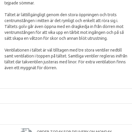
tejpade sömmar.
Tältet är lättillgängligt genom den stora öppningen och trots
centrumstången i mitten är det rymligt och enkelt att röra sig i.
Tältets golv går även öppna med en dragkedja in från dörren mot
ventrumstången för att vika upp en tårbit mot ingången och på så
sätt skapa en våtzon för skor och annan blöt utrustning.
Ventilationen i tältet är väl tilltagen med tre stora ventiler nedtill
samt ventilation i toppen på tältet. Samtliga ventiler regleras inifrån
tältet där takventilen justeras med linor. För extra ventilation finns
även ett myggnät för dörren.
ORDER TODAY FOR DELIVERY ON MONDAY