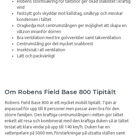
Robens stormsäkring för tältlinor ger ökad stabilitet i kraftig
vind
Fastsytt golv skyddar mot kalldrag, småkryp och minskar
kondensen i tältet
Dragkedja mot centrumstången ger möjlighet att skapa en
våtzon innanför dörren
Bra ventilation med tre golvventiler samt takventilation
Centrumstång gör det mycket snabbrest
Insektsnät i all ventilation
Lätt och packvänligt
Om Robens Field Base 800 Tipitält
Robens Field Base 800 är ett mycket mobilt tipitält. Tipin är
anpassad för upp till 8 personer men passar även bra för den
större familjen. Den kraftiga centrumstången i mitten gör tältet
enkelt att resa och kombinerat med den kraftiga duken så är tältet
testat att klara vindar på upp till 140 km/h. Duken har en
vattenpelare på 5000 mm, förstärkningar på utsatta ställen samt