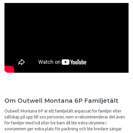
Om Outwell Montana 6P Familjetält
Outwell Montana 6P är ett familjetält anpassat för familjer eller
sällskap på upp till sex personer, men vi rekommenderar det även
för familjer med två eller tre barn då lite extra utrymme i
sovrummen ger extra plats för packning och lite bredare sängar.