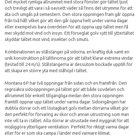
Det mycket rymliga allrummet med stora fönster gör tältet ljust
och trevligt att vara i så oavsett väder så finns det utrymme för att
äta och umgås på semestern. Den stora öppningen fram går öppna
från två håll vilket gör att den går öppna helt under varma dagar
eller exempelvis bara överdelen för att öppna upp tältet men få
mer skydd mot vind och insyn. Ett förseglat golv sytt till yttertältet
skyddar tältet mot vind, insekter och smuts.
Kombinationen av stålstänger på sidorna, en kraftig duk samt en
unik konstruktion på tältlinorna gör att tältet klarar extrema vindar
(testad till 24 m/s). Stålstängerna är dessutom bockade upptill för
att skapa en större yta med ståhöjd i tältet.
Montana 6P har två öppningar från sidan och en framifrån. Den
regnsäkra sidoöppningen på tältet gör att både sovdelen och
allrummet blir enkelt tillgängliga medan den stora öppningen
framtill öppnar upp tältet under varma dagar. Sidoingången har
dubbla dörrar och ett löstagbart golv mellan dörrarna vilket gör
den perfekt för förvaring av skor och annan utrustning som man
inte vill ta in i tältet. Alla dörrar är utrustade med myggnät för att
möjliggöra ytterligare ventilation. Perfekt för riktigt varma dagar
eller för er som ska campa i länder med varmare klimat.