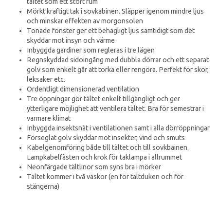
tältet som ett stort rum
Mörkt kraftigt tak i sovkabinen. Släpper igenom mindre ljus
och minskar effekten av morgonsolen
Tonade fönster ger ett behagligt ljus samtidigt som det
skyddar mot insyn och värme
Inbyggda gardiner som regleras i tre lägen
Regnskyddad sidoingång med dubbla dörrar och ett separat
golv som enkelt går att torka eller rengöra. Perfekt för skor,
leksaker etc.
Ordentligt dimensionerad ventilation
Tre öppningar gör tältet enkelt tillgängligt och ger
ytterligare möjlighet att ventilera tältet. Bra för semestrar i
varmare klimat
Inbyggda insektsnät i ventilationen samt i alla dörröppningar
Förseglat golv skyddar mot insekter, vind och smuts
Kabelgenomföring både till tältet och till sovkbainen.
Lampkabelfästen och krok för taklampa i allrummet
Neonfärgade tältlinor som syns bra i mörker
Tältet kommer i två väskor (en för tältduken och för
stängerna)