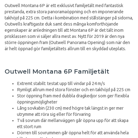
Outwell Montana 6P är ett exklusivt familjetält med fantastisk
prestanda, extra stora panoramaöppning och en imponerande
takhöjd på 225 cm. Detta i kombination med stålstänger på sidorna,
Outwells kraftigaste duk samt dess många komforthöjande
egenskaper är anledningen till att Montana 6P är det tält inom
prisklassen som vi säljer allra mest av. Nytt för 2019 är den nya
större öppningen fram (Outwell Panorama Opening) som när den
är helt öppnad gör familjetältets allrum till en skyddad uteplats.
Outwell Montana 6P Familjetält
Extremt stabilt: testat upp till vindar på 24 m/s
Rymligt allrum med stora fönster och en takhöjd på 225 cm
Stor öppning fram med dubbla dragkedjor som ger flexibla
öppningsmöjligheter
Lång sovkabin (230 cm) med högre tak längst in ger mer
utrymme att röra sig eller för förvaring
Två sovrum där mellanväggen går öppna upp för att skapa
ett stort rum
Dörren till sovrummen går öppna helt för att använda hela