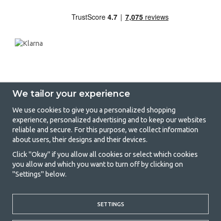
We tailor your experience
We use cookies to give you a personalized shopping
experience, personalized advertising and to keep our websites
GetCamping - Your shop for camping
reliable and secure. For this purpose, we collect information
about users, their designs and their devices.
and outdoor life
Click "Okay" if you allow all cookies or select which cookies
Camping can be either a lifestyle or a way of gathering the family for a
you allow and which you want to turn off by clicking on
joint adventure. No matter what category you belong to, you will find
"Settings" below.
everything you need in camping accessories in our store. We think
everyone should be able to afford camping, so we offer really good
prices on family tents, caravan awnings and all other camping and
SETTINGS
outdoor equipment. Our goal is to offer the best camping equipment in
terms of quality and functionality in each price category. Feel free to