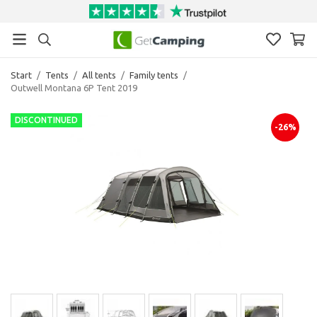
Start
/
Tents
/
All tents
/
Family tents
/
Outwell Montana 6P Tent 2019
DISCONTINUED
-26%