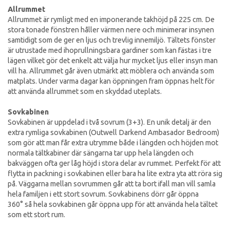
Allrummet
Allrummet är rymligt med en imponerande takhöjd på 225 cm. De
stora tonade fönstren håller värmen nere och minimerar insynen
samtidigt som de ger en ljus och trevlig innemiljö. Tältets fönster
är utrustade med ihoprullningsbara gardiner som kan fästas i tre
lägen vilket gör det enkelt att välja hur mycket ljus eller insyn man
vill ha. Allrummet går även utmärkt att möblera och använda som
matplats. Under varma dagar kan öppningen fram öppnas helt för
att använda allrummet som en skyddad uteplats.
Sovkabinen
Sovkabinen är uppdelad i två sovrum (3+3). En unik detalj är den
extra rymliga sovkabinen (Outwell Darkend Ambasador Bedroom)
som gör att man får extra utrymme både i längden och höjden mot
normala tältkabiner där sängarna tar upp hela längden och
bakväggen ofta ger låg höjd i stora delar av rummet. Perfekt för att
flytta in packning i sovkabinen eller bara ha lite extra yta att röra sig
på. Väggarna mellan sovrummen går att ta bort ifall man vill samla
hela familjen i ett stort sovrum. Sovkabinens dörr går öppna
360° så hela sovkabinen går öppna upp för att använda hela tältet
som ett stort rum.