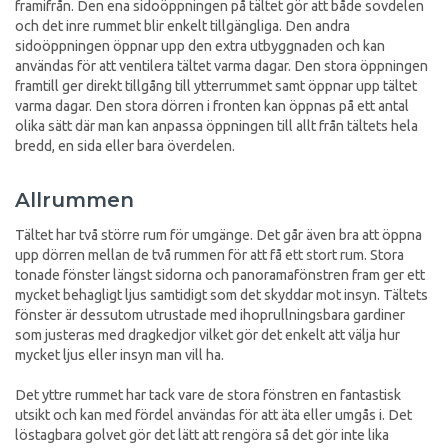
framifrån. Den ena sidoöppningen på tältet gör att både sovdelen
och det inre rummet blir enkelt tillgängliga. Den andra
sidoöppningen öppnar upp den extra utbyggnaden och kan
användas för att ventilera tältet varma dagar. Den stora öppningen
framtill ger direkt tillgång till ytterrummet samt öppnar upp tältet
varma dagar. Den stora dörren i fronten kan öppnas på ett antal
olika sätt där man kan anpassa öppningen till allt från tältets hela
bredd, en sida eller bara överdelen.
Allrummen
Tältet har två större rum för umgänge. Det går även bra att öppna
upp dörren mellan de två rummen för att få ett stort rum. Stora
tonade fönster längst sidorna och panoramafönstren fram ger ett
mycket behagligt ljus samtidigt som det skyddar mot insyn. Tältets
fönster är dessutom utrustade med ihoprullningsbara gardiner
som justeras med dragkedjor vilket gör det enkelt att välja hur
mycket ljus eller insyn man vill ha.
Det yttre rummet har tack vare de stora fönstren en fantastisk
utsikt och kan med fördel användas för att äta eller umgås i. Det
löstagbara golvet gör det lätt att rengöra så det gör inte lika