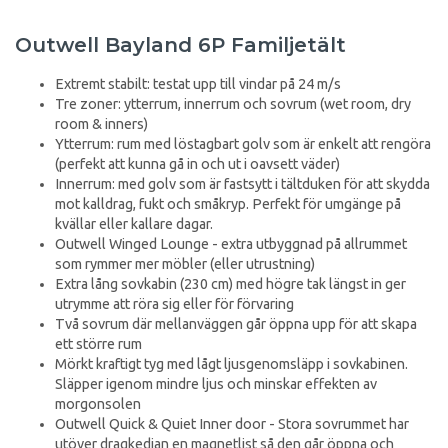
Outwell Bayland 6P Familjetält
Extremt stabilt: testat upp till vindar på 24 m/s
Tre zoner: ytterrum, innerrum och sovrum (wet room, dry
room & inners)
Ytterrum: rum med löstagbart golv som är enkelt att rengöra
(perfekt att kunna gå in och ut i oavsett väder)
Innerrum: med golv som är fastsytt i tältduken för att skydda
mot kalldrag, fukt och småkryp. Perfekt för umgänge på
kvällar eller kallare dagar.
Outwell Winged Lounge - extra utbyggnad på allrummet
som rymmer mer möbler (eller utrustning)
Extra lång sovkabin (230 cm) med högre tak längst in ger
utrymme att röra sig eller för förvaring
Två sovrum där mellanväggen går öppna upp för att skapa
ett större rum
Mörkt kraftigt tyg med lågt ljusgenomsläpp i sovkabinen.
Släpper igenom mindre ljus och minskar effekten av
morgonsolen
Outwell Quick & Quiet Inner door - Stora sovrummet har
utöver dragkedjan en magnetlist så den går öppna och