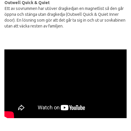
Outwell Quick & Quiet
Ett av sovrummen har utöver dragkedjan en magnetlist så den går
öppna och stänga utan dragkedja (Outwell Quick & Quiet Inner
door). En lösning som gör att det går ta sig in och ut ur sovkabinen
utan att väcka resten av familjen.