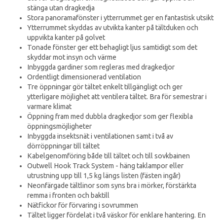
stänga utan dragkedja
Stora panoramafönster i ytterrummet ger en fantastisk utsikt
Ytterrummet skyddas av utvikta kanter på tältduken och
uppvikta kanter på golvet
Tonade fönster ger ett behagligt ljus samtidigt som det
skyddar mot insyn och värme
Inbyggda gardiner som regleras med dragkedjor
Ordentligt dimensionerad ventilation
Tre öppningar gör tältet enkelt tillgängligt och ger
ytterligare möjlighet att ventilera tältet. Bra för semestrar i
varmare klimat
Öppning fram med dubbla dragkedjor som ger flexibla
öppningsmöjligheter
Inbyggda insektsnät i ventilationen samt i två av
dörröppningar till tältet
Kabelgenomföring både till tältet och till sovkbainen
Outwell Hook Track System - häng taklampor eller
utrustning upp till 1,5 kg längs listen (fästen ingår)
Neonfärgade tältlinor som syns bra i mörker, förstärkta
remma i fronten och baktill
Nätfickor för förvaring i sovrummen
Tältet ligger fördelat i två väskor för enklare hantering. En