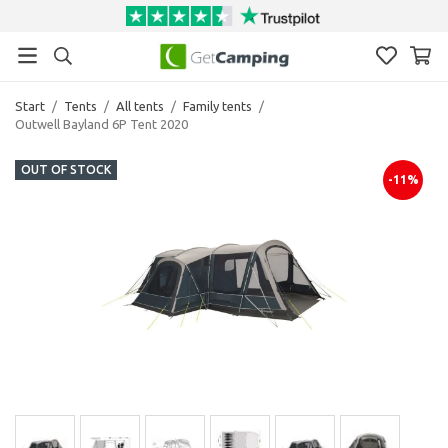
Start
/
Tents
/
All tents
/
Family tents
/
Outwell Bayland 6P Tent 2020
OUT OF STOCK
-11%