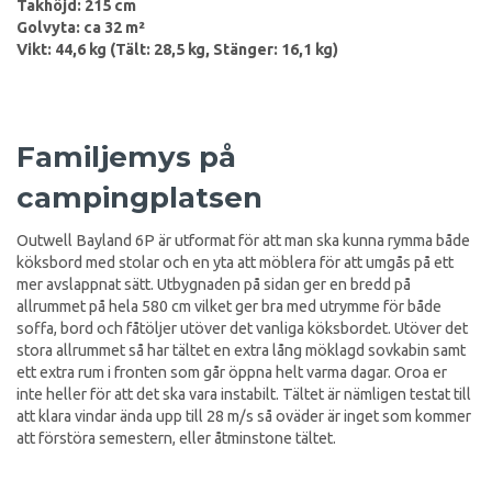
Takhöjd: 215 cm
Golvyta: ca 32 m²
Vikt: 44,6 kg (Tält: 28,5 kg, Stänger: 16,1 kg)
Familjemys på
campingplatsen
Outwell Bayland 6P är utformat för att man ska kunna rymma både
köksbord med stolar och en yta att möblera för att umgås på ett
mer avslappnat sätt. Utbygnaden på sidan ger en bredd på
allrummet på hela 580 cm vilket ger bra med utrymme för både
soffa, bord och fåtöljer utöver det vanliga köksbordet. Utöver det
stora allrummet så har tältet en extra lång möklagd sovkabin samt
ett extra rum i fronten som går öppna helt varma dagar. Oroa er
inte heller för att det ska vara instabilt. Tältet är nämligen testat till
att klara vindar ända upp till 28 m/s så oväder är inget som kommer
att förstöra semestern, eller åtminstone tältet.