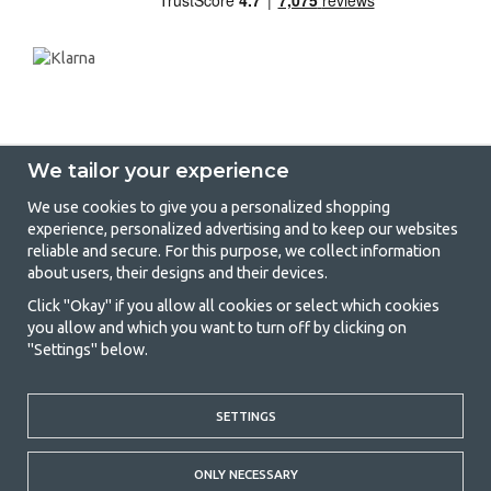
We tailor your experience
We use cookies to give you a personalized shopping
experience, personalized advertising and to keep our websites
GetCamping - Your shop for camping
reliable and secure. For this purpose, we collect information
about users, their designs and their devices.
and outdoor life
Click "Okay" if you allow all cookies or select which cookies
Camping can be either a lifestyle or a way of gathering the family for a
you allow and which you want to turn off by clicking on
joint adventure. No matter what category you belong to, you will find
"Settings" below.
everything you need in camping accessories in our store. We think
everyone should be able to afford camping, so we offer really good
prices on family tents, caravan awnings and all other camping and
outdoor equipment. Our goal is to offer the best camping equipment in
SETTINGS
terms of quality and functionality in each price category. Feel free to
contact us if there is something you are missing or want to know more
ONLY NECESSARY
about.