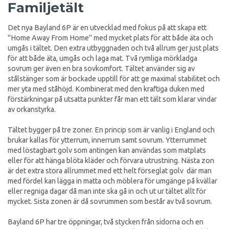
Familjetält
Det nya Bayland 6P är en utvecklad med fokus på att skapa ett
"Home Away From Home" med mycket plats för att både äta och
umgås i tältet. Den extra utbyggnaden och två allrum ger just plats
för att både äta, umgås och laga mat. Två rymliga mörkladga
sovrum ger även en bra sovkomfort. Tältet använder sig av
stålstänger som är bockade upptill för att ge maximal stabilitet och
mer yta med ståhöjd. Kombinerat med den kraftiga duken med
förstärkningar på utsatta punkter får man ett tält som klarar vindar
av orkanstyrka.
Tältet bygger på tre zoner. En princip som är vanlig i England och
brukar kallas för ytterrum, innerrum samt sovrum. Ytterrummet
med löstagbart golv som antingen kan användas som matplats
eller för att hänga blöta kläder och förvara utrustning. Nästa zon
är det extra stora allrummet med ett helt förseglat golv där man
med fördel kan lägga in matta och möblera för umgänge på kvällar
eller regniga dagar då man inte ska gå in och ut ur tältet allt för
mycket. Sista zonen är då sovrummen som består av två sovrum.
Bayland 6P har tre öppningar, två stycken från sidorna och en