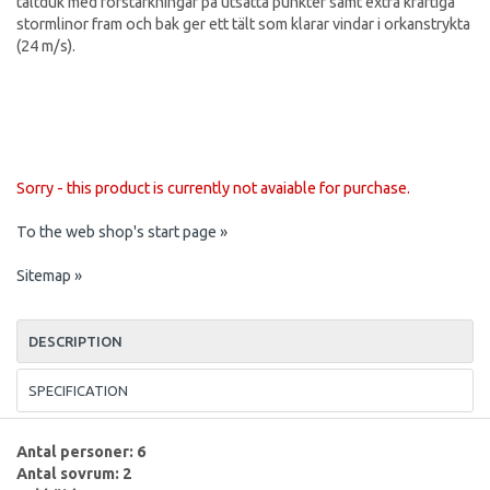
tältduk med förstärkningar på utsatta punkter samt extra kraftiga
stormlinor fram och bak ger ett tält som klarar vindar i orkanstrykta
(24 m/s).
Sorry - this product is currently not avaiable for purchase.
To the web shop's start page »
Sitemap »
DESCRIPTION
SPECIFICATION
Antal personer: 6
Antal sovrum: 2