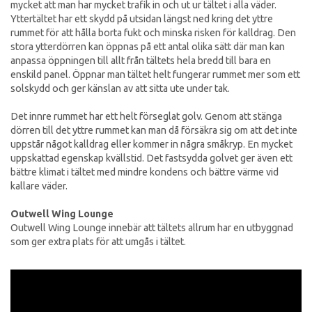
mycket att man har mycket trafik in och ut ur tältet i alla väder.
Yttertältet har ett skydd på utsidan längst ned kring det yttre
rummet för att hålla borta fukt och minska risken för kalldrag. Den
stora ytterdörren kan öppnas på ett antal olika sätt där man kan
anpassa öppningen till allt från tältets hela bredd till bara en
enskild panel. Öppnar man tältet helt fungerar rummet mer som ett
solskydd och ger känslan av att sitta ute under tak.
Det innre rummet har ett helt förseglat golv. Genom att stänga
dörren till det yttre rummet kan man då försäkra sig om att det inte
uppstår något kalldrag eller kommer in några småkryp. En mycket
uppskattad egenskap kvällstid. Det fastsydda golvet ger även ett
bättre klimat i tältet med mindre kondens och bättre värme vid
kallare väder.
Outwell Wing Lounge
Outwell Wing Lounge innebär att tältets allrum har en utbyggnad
som ger extra plats för att umgås i tältet.