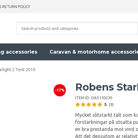
S RETURN POLICY
g accessories
Caravan & motorhome accessori
rlight 2 Tent 2019
Robens Starl
-17%
ITEM ID:
OAS130230
5
(3)
Mycket slitstarkt tält som 
förstärkningar på utsatta p
en bra prestanda mot vind oc
Att det dessutom är relativt 