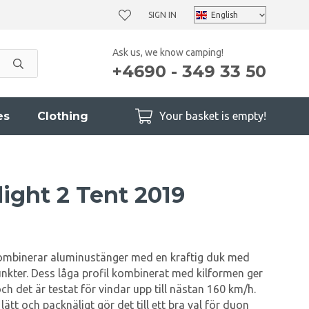
SIGN IN
Ask us, we know camping!
+4690 - 349 33 50
es
Clothing
Your basket is empty!
ight 2 Tent 2019
kombinerar aluminustänger med en kraftig duk med
unkter. Dess låga profil kombinerat med kilformen ger
h det är testat för vindar upp till nästan 160 km/h.
lätt och packnäligt gör det till ett bra val för duon