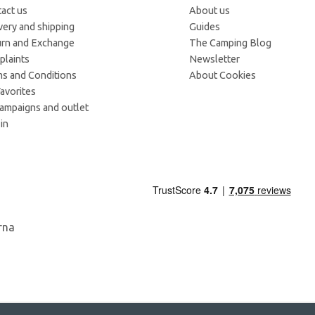
act us
About us
very and shipping
Guides
rn and Exchange
The Camping Blog
laints
Newsletter
s and Conditions
About Cookies
avorites
campaigns and outlet
in