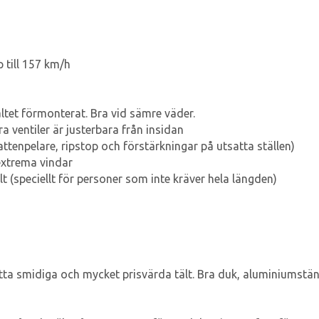
 till 157 km/h
ältet förmonterat. Bra vid sämre väder.
ra ventiler är justerbara från insidan
tenpelare, ripstop och förstärkningar på utsatta ställen)
extrema vindar
ält (speciellt för personer som inte kräver hela längden)
tta smidiga och mycket prisvärda tält. Bra duk, aluminiumstänge