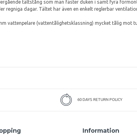
vergående tältstång som man fäster duken i samt fyra förmon
er regniga dagar. Tältet har även en enkelt reglerbar ventilati
m vattenpelare (vattentålighetsklassning) mycket tålig mot t
60 DAYS RETURN POLICY
opping
Information