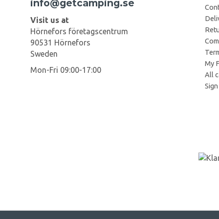
info@getcamping.se
Cont
Deli
Visit us at
Retu
Hörnefors företagscentrum
Comp
90531 Hörnefors
Term
Sweden
My F
Mon-Fri 09:00-17:00
All 
Sign 