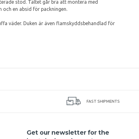
terade stöd. Tältet går bra att montera med
on och en absid för packningen.
uffa väder. Duken är även flamskyddsbehandlad för
FAST SHIPMENTS
Get our newsletter for the