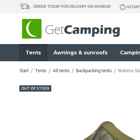
ORDER TODAY FOR DELIVERY ON MONDAY
60 DAY
Tents
Awnings & sunroofs
Campin
Start
/
Tents
/
All tents
/
Backpacking tents
/
Robens Sta
OUT OF STOCK