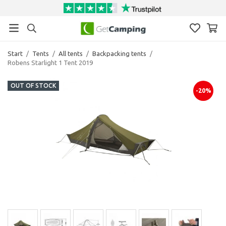
Start
/
Tents
/
All tents
/
Backpacking tents
/
Robens Starlight 1 Tent 2019
OUT OF STOCK
-20%