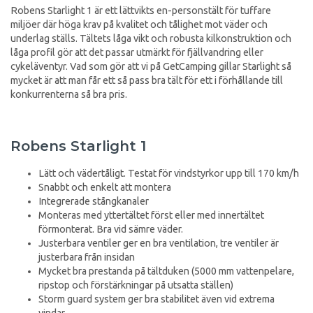
Robens Starlight 1 är ett lättvikts en-personstält för tuffare
miljöer där höga krav på kvalitet och tålighet mot väder och
underlag ställs. Tältets låga vikt och robusta kilkonstruktion och
låga profil gör att det passar utmärkt för fjällvandring eller
cykeläventyr. Vad som gör att vi på GetCamping gillar Starlight så
mycket är att man får ett så pass bra tält för ett i förhållande till
konkurrenterna så bra pris.
Robens Starlight 1
Lätt och vädertåligt. Testat för vindstyrkor upp till 170 km/h
Snabbt och enkelt att montera
Integrerade stångkanaler
Monteras med yttertältet först eller med innertältet
förmonterat. Bra vid sämre väder.
Justerbara ventiler ger en bra ventilation, tre ventiler är
justerbara från insidan
Mycket bra prestanda på tältduken (5000 mm vattenpelare,
ripstop och förstärkningar på utsatta ställen)
Storm guard system ger bra stabilitet även vid extrema