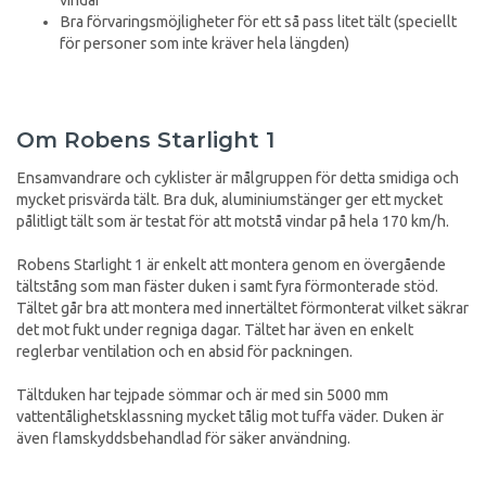
vindar
Bra förvaringsmöjligheter för ett så pass litet tält (speciellt
för personer som inte kräver hela längden)
Om Robens Starlight 1
Ensamvandrare och cyklister är målgruppen för detta smidiga och
mycket prisvärda tält. Bra duk, aluminiumstänger ger ett mycket
pålitligt tält som är testat för att motstå vindar på hela 170 km/h.
Robens Starlight 1 är enkelt att montera genom en övergående
tältstång som man fäster duken i samt fyra förmonterade stöd.
Tältet går bra att montera med innertältet förmonterat vilket säkrar
det mot fukt under regniga dagar. Tältet har även en enkelt
reglerbar ventilation och en absid för packningen.
Tältduken har tejpade sömmar och är med sin 5000 mm
vattentålighetsklassning mycket tålig mot tuffa väder. Duken är
även flamskyddsbehandlad för säker användning.