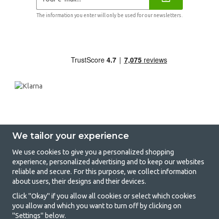
The information you enter will only be used for our newsletters.
We tailor your experience
We use cookies to give you a personalized shopping
experience, personalized advertising and to keep our websites
GetCamping - Your shop for camping
reliable and secure. For this purpose, we collect information
about users, their designs and their devices.
and outdoor life
Click "Okay" if you allow all cookies or select which cookies
Camping can be either a lifestyle or a way of gathering the family for a
you allow and which you want to turn off by clicking on
joint adventure. No matter what category you belong to, you will find
"Settings" below.