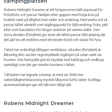
campingplatsen
Robens Midnight Dreamer är ett fyrapersonerstält anpassat för
frisluftsliv och passar familjen eller guppen med höga krav på
kvalitet samt på tålighet mot väder och underlag. Med andra ord så
passar tältet utmärkt som utgångspunkt för fjällvandring, fiske, jakt
eller som basstation för längre vistelser på samma ställe. Den
stora absiden (förtältet) gör även att tältet passar tältcamping där
det går bra att möblera med ett mindre bord och stolar för fyra.
Tältet har ordentligt tilltagen ventilation. Absiden (förtaltet) är
åtkomlig dels via den regnskyddade ingången på sidan samt via
fronten. Det fastsydda golvet skyddar mot kalldrag och småkryp
samtidigt som det ger mindre kondens i tältet.
Tältduken har tejpade sömmar, är med sin 5000 mm
vattentålighetsklassning mycket tålig mot tuffa väder. Kraftiga
aluminiumstänger ger ett lätt men tåligt tält.
Robens Midnight Dreamer