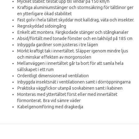
Mycket stabilt: testat upp till vindar på 150 km/h
Kraftiga aluminiumstänger och stormsäkring för tältlinor ger
en ytterligare ökad stabilitet
Fast golv i hela tältet skyddar mot kalldrag, väta och insekter.
Regnskyddad sidoingång
Enkelt att montera. Färgkodade stänger och stångkanaler
Absid/förtält med tonade fönster och en takhöjd på 185 cm
Inbyggda gardiner som justeras i tre lägen
Mörkt kraftigt tak i innertältet. Släpper igenom mindre ljus
och minskar effekten av morgonsolen
Mellanväggen i innertältet går ta bort för att samla hela
sällskapet i ett rum
Ordentligt dimensionerad ventilation
Inbyggda insektsnät i ventilationen samt i dörröppningarna
Praktiska väggfickor utanpå sovkabinen samt i kabinen
Monteras med yttertältet först eller med innertältet
förmonterat. Bra vid sämre väder
Kabelgenomföring med dragkedja