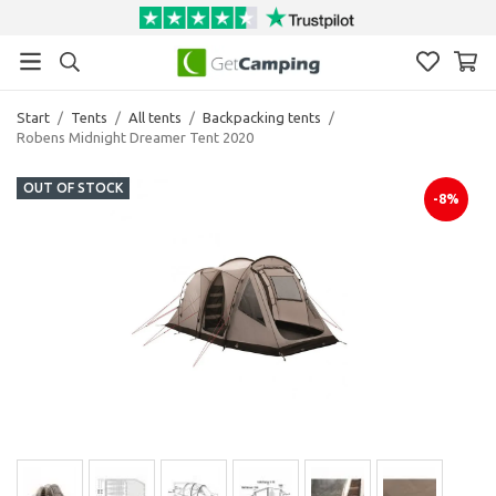
Start
/
Tents
/
All tents
/
Backpacking tents
/
Robens Midnight Dreamer Tent 2020
OUT OF STOCK
-8%