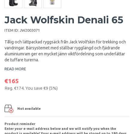
Jack Wolfskin Denali 65
ITEM ID:
JW2003071
Tålig och lättpackad ryggsäck från Jack Wolfskin för trekking och
vandringar. Bärsystemet med ställbar rygglängd och fjädrande
aluminiumram ger en mycket jämn viktfördelning som underlättar
de tuffare turerna.
READ MORE
€165
Reg.
€174
. You save
€9
(
5
%)
Not available
Product reminder
Enter your e-mail address below and we will notify you when the
product is available! Your e-mail address will be stored up to 180 days.