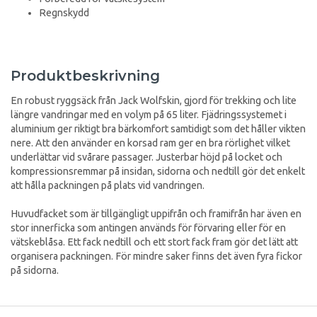
Regnskydd
Produktbeskrivning
En robust ryggsäck från Jack Wolfskin, gjord för trekking och lite
längre vandringar med en volym på 65 liter. Fjädringssystemet i
aluminium ger riktigt bra bärkomfort samtidigt som det håller vikten
nere. Att den använder en korsad ram ger en bra rörlighet vilket
underlättar vid svårare passager. Justerbar höjd på locket och
kompressionsremmar på insidan, sidorna och nedtill gör det enkelt
att hålla packningen på plats vid vandringen.
Huvudfacket som är tillgängligt uppifrån och framifrån har även en
stor innerficka som antingen används för förvaring eller för en
vätskeblåsa. Ett fack nedtill och ett stort fack fram gör det lätt att
organisera packningen. För mindre saker finns det även fyra fickor
på sidorna.