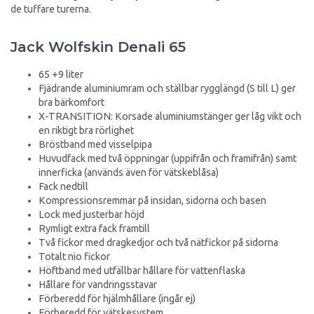
de tuffare turerna.
Jack Wolfskin Denali 65
65 +9 liter
Fjädrande aluminiumram och ställbar rygglängd (S till L) ger
bra bärkomfort
X-TRANSITION: Korsade aluminiumstänger ger låg vikt och
en riktigt bra rörlighet
Bröstband med visselpipa
Huvudfack med två öppningar (uppifrån och framifrån) samt
innerficka (används även för vätskeblåsa)
Fack nedtill
Kompressionsremmar på insidan, sidorna och basen
Lock med justerbar höjd
Rymligt extra fack framtill
Två fickor med dragkedjor och två nätfickor på sidorna
Totalt nio fickor
Höftband med utfällbar hållare för vattenflaska
Hållare för vandringsstavar
Förberedd för hjälmhållare (ingår ej)
Förberedd för vätskesystem