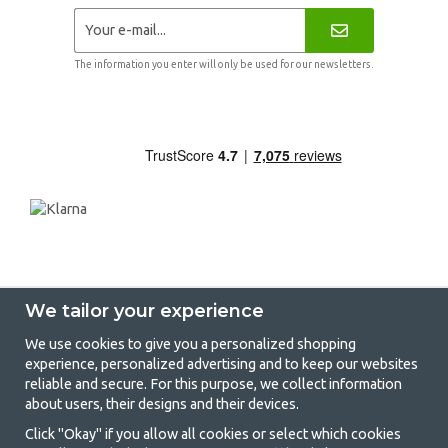
The information you enter will only be used for our newsletters.
We tailor your experience
We use cookies to give you a personalized shopping
experience, personalized advertising and to keep our websites
GetCamping - Your shop for camping
reliable and secure. For this purpose, we collect information
about users, their designs and their devices.
and outdoor life
Click "Okay" if you allow all cookies or select which cookies
Camping can be either a lifestyle or a way of gathering the family for a