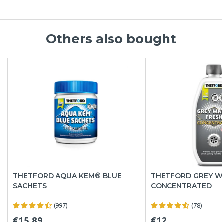
Others also bought
THETFORD AQUA KEM® BLUE
THETFORD GREY W
SACHETS
CONCENTRATED
(997)
(78)
€15.89
€12