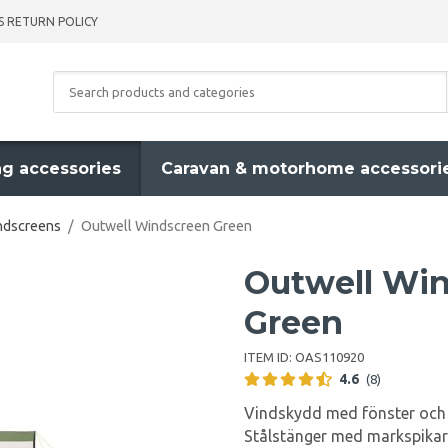
S RETURN POLICY
g accessories
Caravan & motorhome accessori
ndscreens
/
Outwell Windscreen Green
Outwell Wi
Green
ITEM ID:
OAS110920
4.6
(8)
Vindskydd med fönster och 
Stålstänger med markspikar g