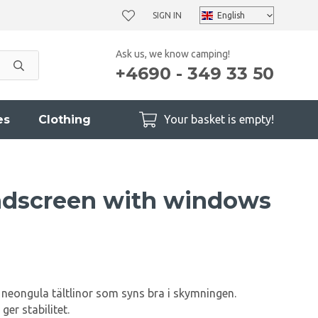
SIGN IN
Ask us, we know camping!
+4690 - 349 33 50
es
Clothing
Your basket is empty!
ndscreen with windows
neongula tältlinor som syns bra i skymningen.
er stabilitet.