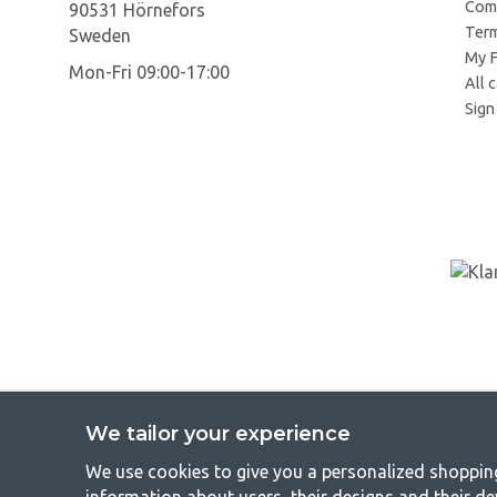
Comp
90531 Hörnefors
Term
Sweden
My F
Mon-Fri 09:00-17:00
All 
Sign 
We tailor your experience
We use cookies to give you a personalized shopping 
GetCa
information about users, their designs and their de