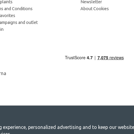
laints
Newsletter
s and Conditions
About Cookies
avorites
campaigns and outlet
in
experience, personalized advertising and to keep our websites 
mping - Your shop for camping and outdoo
vices.