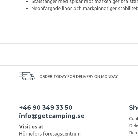
Stålstänger med spikar mot marken ger bra stabi
Neonfärgade linor och markpinnar ger stabilitet
ORDER TODAY FOR DELIVERY ON MONDAY
+46 90 349 33 50
Sh
info@getcamping.se
Cont
Deli
Visit us at
Retu
Hörnefors företagscentrum