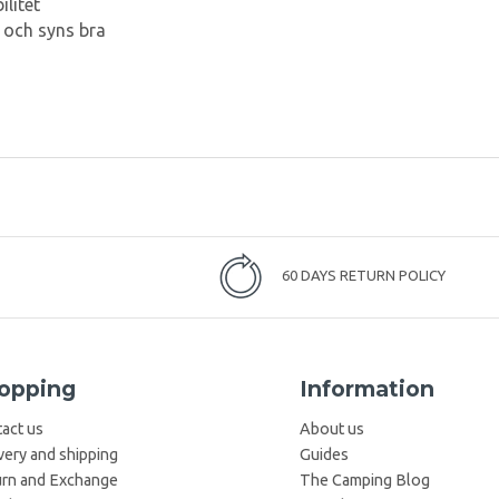
litet
 och syns bra
60 DAYS RETURN POLICY
opping
Information
act us
About us
very and shipping
Guides
rn and Exchange
The Camping Blog