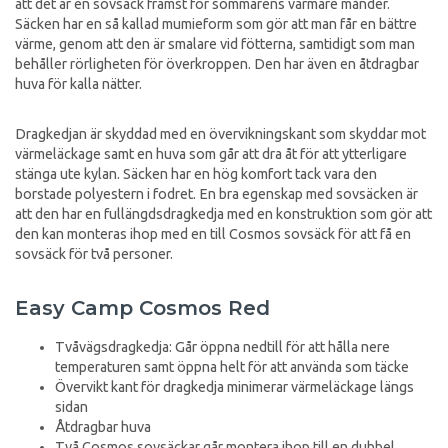
att det är en sovsäck främst för sommarens varmare månder.
Säcken har en så kallad mumieform som gör att man får en bättre
värme, genom att den är smalare vid fötterna, samtidigt som man
behåller rörligheten för överkroppen. Den har även en åtdragbar
huva för kalla nätter.
Dragkedjan är skyddad med en övervikningskant som skyddar mot
värmeläckage samt en huva som går att dra åt för att ytterligare
stänga ute kylan. Säcken har en hög komfort tack vara den
borstade polyestern i fodret. En bra egenskap med sovsäcken är
att den har en fullängdsdragkedja med en konstruktion som gör att
den kan monteras ihop med en till Cosmos sovsäck för att få en
sovsäck för två personer.
Easy Camp Cosmos Red
Tvåvägsdragkedja: Går öppna nedtill för att hålla nere
temperaturen samt öppna helt för att använda som täcke
Övervikt kant för dragkedja minimerar värmeläckage längs
sidan
Åtdragbar huva
Två Cosmos sovsäckar går montera ihop till en dubbel