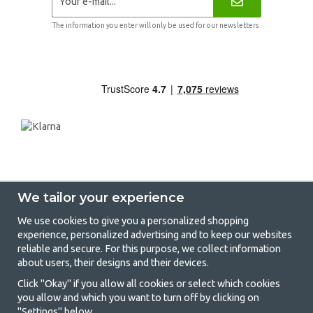
The information you enter will only be used for our newsletters.
We tailor your experience
We use cookies to give you a personalized shopping
experience, personalized advertising and to keep our websites
GetCamping - Your shop for camping
reliable and secure. For this purpose, we collect information
about users, their designs and their devices.
and outdoor life
Click "Okay" if you allow all cookies or select which cookies
Camping can be either a lifestyle or a way of gathering the family for a
you allow and which you want to turn off by clicking on
joint adventure. No matter what category you belong to, you will find
"Settings" below.