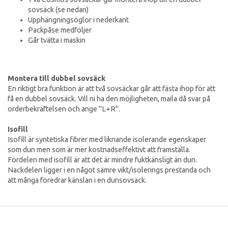
sovsäck (se nedan)
Upphängningsöglor i nederkant
Packpåse medföljer
Går tvätta i maskin
Montera till dubbel sovsäck
En riktigt bra funktion är att två sovsäckar går att fästa ihop för att
få en dubbel sovsäck. Vill ni ha den möjligheten, maila då svar på
orderbekräftelsen och ange "L+R".
Isofill
Isofill är syntetiska fibrer med liknande isolerande egenskaper
som dun men som är mer kostnadseffektivt att framställa.
Fördelen med isofill är att det är mindre fuktkänsligt än dun.
Nackdelen ligger i en något sämre vikt/isolerings prestanda och
att många föredrar känslan i en dunsovsäck.