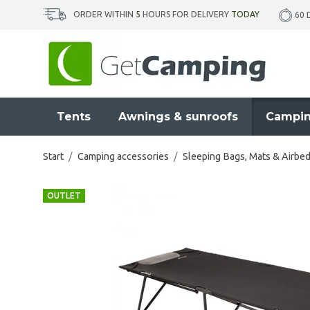
ORDER WITHIN
5
HOURS FOR DELIVERY
TODAY
60 
Tents
Awnings & sunroofs
Campin
Start
/
Camping accessories
/
Sleeping Bags, Mats & Airbe
OUTLET