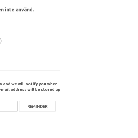
n inte använd.
)
w and we will notify you when
-mail address will be stored up
REMINDER