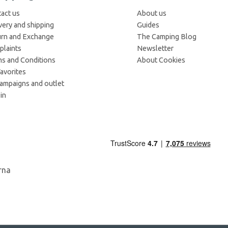
act us
About us
very and shipping
Guides
rn and Exchange
The Camping Blog
laints
Newsletter
s and Conditions
About Cookies
avorites
campaigns and outlet
in