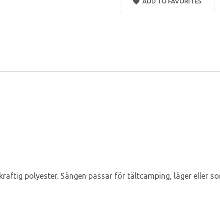
ADD TO FAVORITES
 kraftig polyester. Sängen passar för tältcamping, läger elle