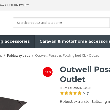
DAYS RETURN POLICY
g accessories
Caravan & motorhome accessori
ds
/
Foldaway beds
/
Outwell Posadas Folding bed XL - Outlet
Outwell Pos
-15%
Outlet
ITEM ID:
OAS470330R
5
(1)
Robust extra stor tältsäng m