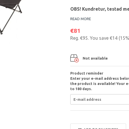
OBS! Kundretur, testad me
READ MORE
€81
Reg.
€95
. You save
€14
(
15
%
Not available
Product reminder
Enter your e-mail address belo
the product is available! Your e
to 180 days.