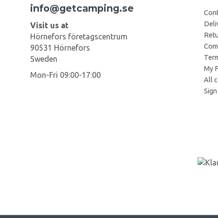
info@getcamping.se
Cont
Deli
Visit us at
Retu
Hörnefors företagscentrum
Comp
90531 Hörnefors
Term
Sweden
My F
Mon-Fri 09:00-17:00
All 
Sign 