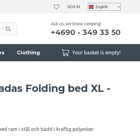
SIGN IN
Ask us, we know camping!
+4690 - 349 33 50
es
Clothing
Your basket is empty!
adas Folding bed XL -
ed ram i stål och bädd i kraftig polyester.