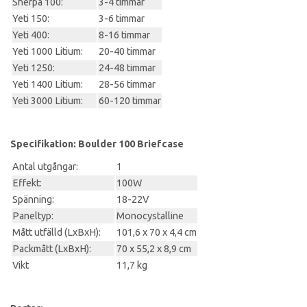
Sherpa 100:
3-4 timmar
Yeti 150:
3-6 timmar
Yeti 400:
8-16 timmar
Yeti 1000 Litium:
20-40 timmar
Yeti 1250:
24-48 timmar
Yeti 1400 Litium:
28-56 timmar
Yeti 3000 Litium:
60-120 timmar
Specifikation: Boulder 100 Briefcase
Antal utgångar:
1
Effekt:
100W
Spänning:
18-22V
Paneltyp:
Monocystalline
Mått utfälld (LxBxH):
101,6 x 70 x 4,4 cm
Packmått (LxBxH):
70 x 55,2 x 8,9 cm
Vikt
11,7 kg