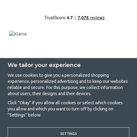
We tailor your experience
We use cookies to give you a personalized shopping
experience, personalized advertising and to keep our websites
GetCamping - Your shop for camping
reliable and secure. For this purpose, we collect information
about users, their designs and their devices.
and outdoor life
Click "Okay" if you allow all cookies or select which cookies
Camping can be either a lifestyle or a way of gathering the family for a
you allow and which you want to turn off by clicking on
joint adventure. No matter what category you belong to, you will find
"Settings" below.
everything you need in camping accessories in our store. We think
everyone should be able to afford camping, so we offer really good
prices on family tents, caravan awnings and all other camping and
SETTINGS
outdoor equipment. Our goal is to offer the best camping equipment in