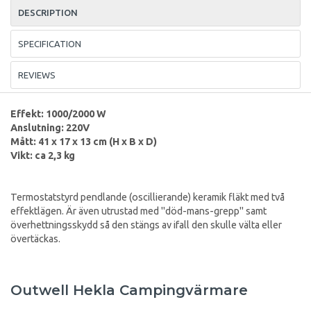
DESCRIPTION
SPECIFICATION
REVIEWS
Effekt: 1000/2000 W
Anslutning: 220V
Mått: 41 x 17 x 13 cm (H x B x D)
Vikt: ca 2,3 kg
Termostatstyrd pendlande (oscillierande) keramik fläkt med två
effektlägen. Är även utrustad med "död-mans-grepp" samt
överhettningsskydd så den stängs av ifall den skulle välta eller
övertäckas.
Outwell Hekla Campingvärmare