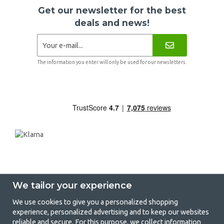
Get our newsletter for the best
deals and news!
The information you enter will only be used for our newsletters.
We tailor your experience
We use cookies to give you a personalized shopping
experience, personalized advertising and to keep our websites
GetCamping - Your shop for camping
reliable and secure. For this purpose, we collect information