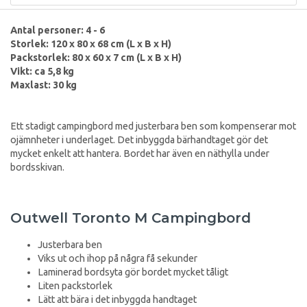
Antal personer: 4 - 6
Storlek: 120 x 80 x 68 cm (L x B x H)
Packstorlek: 80 x 60 x 7 cm (L x B x H)
Vikt: ca 5,8 kg
Maxlast: 30 kg
Ett stadigt campingbord med justerbara ben som kompenserar mot
ojämnheter i underlaget. Det inbyggda bärhandtaget gör det
mycket enkelt att hantera. Bordet har även en näthylla under
bordsskivan.
Outwell Toronto M Campingbord
Justerbara ben
Viks ut och ihop på några få sekunder
Laminerad bordsyta gör bordet mycket tåligt
Liten packstorlek
Lätt att bära i det inbyggda handtaget