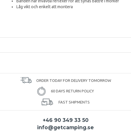
Banden har invävda reflexer för att synas bättre i mörker
Låg vikt och enkelt att montera
ORDER TODAY FOR DELIVERY TOMORROW
60 DAYS RETURN POLICY
FAST SHIPMENTS
+46 90 349 33 50
info@getcamping.se