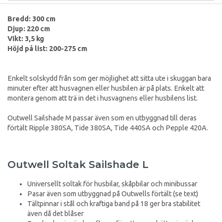
Bredd: 300 cm
Djup: 220 cm
Vikt: 3,5 kg
Höjd på list: 200-275 cm
Enkelt solskydd från som ger möjlighet att sitta ute i skuggan bara
minuter efter att husvagnen eller husbilen är på plats. Enkelt att
montera genom att trä in det i husvagnens eller husbilens list.
Outwell Sailshade M passar även som en utbyggnad till deras
förtält Ripple 380SA, Tide 380SA, Tide 440SA och Pepple 420A.
Outwell Soltak Sailshade L
Universellt soltak för husbilar, skåpbilar och minibussar
Pasar även som utbyggnad på Outwells förtält (se text)
Tältpinnar i stål och kraftiga band på 18 ger bra stabilitet
även då det blåser