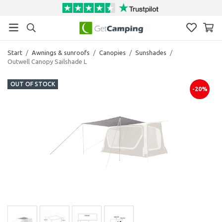
Start
/
Awnings & sunroofs
/
Canopies
/
Sunshades
/
Outwell Canopy Sailshade L
OUT OF STOCK
-20%