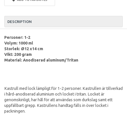
DESCRIPTION
Personer: 1-2
Volym: 1000 ml
Storlek: Ø12 x14 cm
Vikt: 200 gram
Material: Anodiserad aluminum/Tritan
Kastrull med lock lämpligt för 1-2 personer. Kastrullen är tillverkad
i hård-anodiserad aluminium och locket i tritan. Locket är
genomskinligt, har hål för att användas som durkslag samt ett
uppfällbart grepp. Kastrullens handtag fälls in över locket i
packningen.