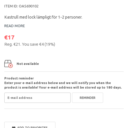
ITEM ID:
OAS690102
Kastrull med lock lämpligt för 1-2 personer.
READ MORE
€17
Reg.
€21
. You save
€4
(
19
%)
Not available
Product reminder
Enter your e-mail address below and we will notify you when the
product is available! Your e-mail address will be stored up to 180 days.
REMINDER
ADD TO FAVORITES